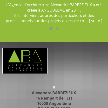
...
[ suite ]
X a été
des
[ suite ]
Alexandre BARBEZIEUX
16 Rempart de l'Est
16000 Angoulême